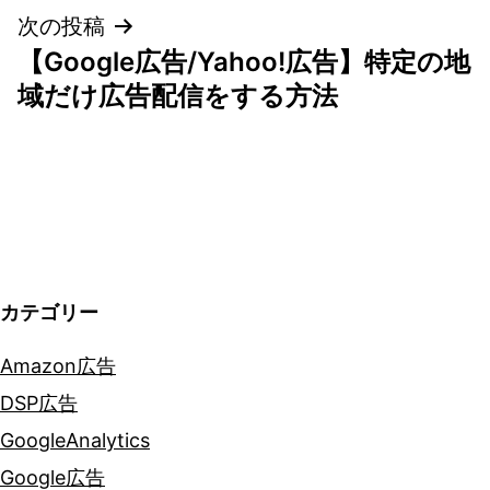
次の投稿
ビ
【Google広告/Yahoo!広告】特定の地
ゲ
域だけ広告配信をする方法
ー
シ
ョ
ン
カテゴリー
Amazon広告
DSP広告
GoogleAnalytics
Google広告