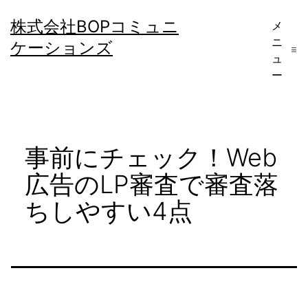
コ
株式会社BOPコミュニ
メ
ン
ニ
ケーションズ
テ
ュ
ー
ン
ツ
へ
事前にチェック！Web
ス
キ
広告のLP審査で審査落
ッ
ちしやすい4点
プ