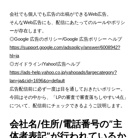
会社でも個人でも広告の出稿ができるWeb広告。
そんなWeb広告にも、配信にあたってのルールやポリシ
ーが存在します。
◎Google 広告のポリシー/Google 広告ポリシー ヘルプ
https://support.google.com/adspolicy/answer/6008942?
hl=ja
◎ガイドライン/Yahoo!広告ヘルプ
https://ads-help.yahoo.co.jp/yahooads/largecategory?
lan=ja&cid=1696&o=default
広告配信前に必ず一度は目を通しておきたいポリシー。
今回はその中から、「LPの審査で審査落ちしやすい4点」
について、配信前にチェックできるようご説明します。
会社名/住所/電話番号の”主
体者表記”が行われているか