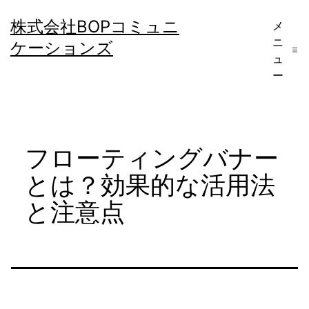
コ
株式会社BOPコミュニ
メ
ン
ニ
ケーションズ
テ
ュ
ー
ン
ツ
へ
フローティングバナー
ス
キ
とは？効果的な活用法
ッ
と注意点
プ