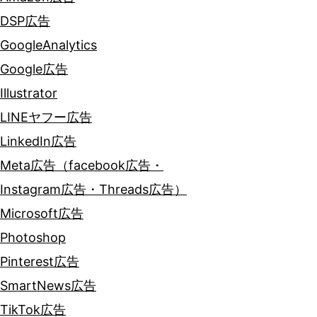
DSP広告
GoogleAnalytics
Google広告
Illustrator
LINEヤフー広告
LinkedIn広告
Meta広告（facebook広告・
Instagram広告・Threads広告）
Microsoft広告
Photoshop
Pinterest広告
SmartNews広告
TikTok広告