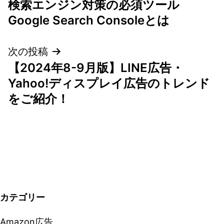
検索エンジン対策の必須ツール
稿
Google Search Consoleとは
ナ
次の投稿
ビ
【2024年8-9月版】LINE広告・
ゲ
Yahoo!ディスプレイ広告のトレンド
をご紹介！
ー
シ
ョ
ン
カテゴリー
Amazon広告