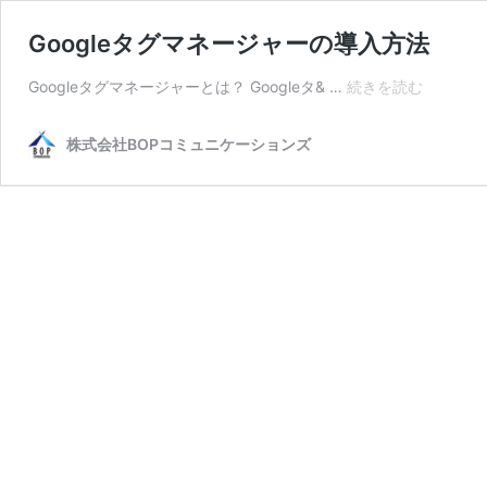
Googleタグマネージャーの導入方法
Google
Googleタグマネージャーとは？ Googleタ& …
続きを読む
タ
グ
株式会社BOPコミュニケーションズ
マ
ネ
ー
ジ
ャ
ー
の
導
入
方
法