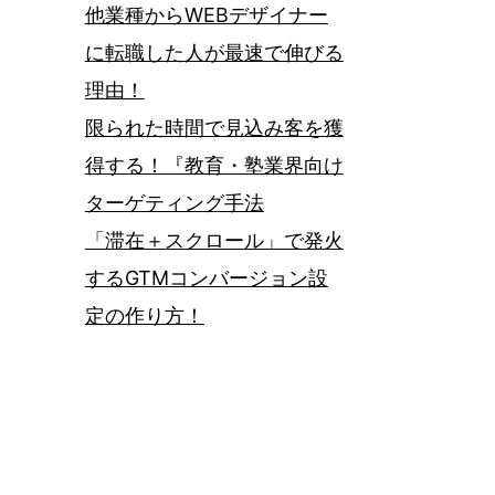
他業種からWEBデザイナー
に転職した人が最速で伸びる
理由！
限られた時間で見込み客を獲
得する！『教育・塾業界向け
ターゲティング手法
「滞在＋スクロール」で発火
するGTMコンバージョン設
定の作り方！