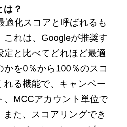
とは？
最適化スコアと呼ばれるも
。これは、
Google
が推奨す
設定と比べてどれほど最適
のかを
0
％から
100
％のスコ
くれる機能で、キャンペー
ト、
MCC
アカウント単位で
。また、スコアリングでき