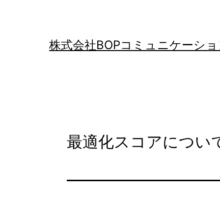
コ
ン
テ
株式会社BOPコミュニケーショ
ン
ツ
へ
ス
キ
最適化スコアについ
ッ
プ