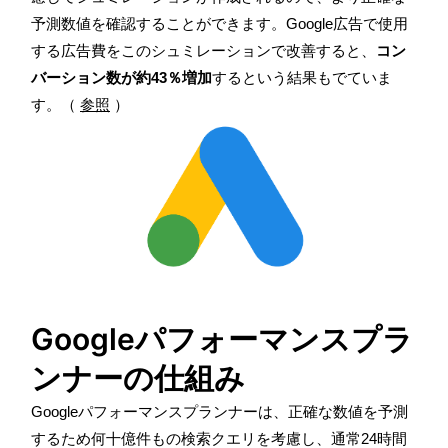
予測数値を確認することができます。
Google
広告で使用
する広告費をこのシュミレーションで改善すると、
コン
バーション数が約43％増加
するという結果もでていま
す。（
参照
）
Googleパフォーマンスプラ
ンナーの仕組み
Google
パフォーマンスプランナーは、正確な数値を予測
するため何十億件もの検索クエリを考慮し、通常
24
時間