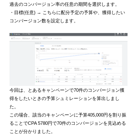
過去のコンバージョン率の任意の期間を選択します。
・目標(任意) → こちらに配分予定の予算や、獲得したい
コンバージョン数を設定します。
今回は、とあるキャンペーンで70件のコンバージョン獲
得をしたいときの予算シュミレーションを算出しまし
た。
この場合、該当のキャンペーンに予算405,000円を割り振
ることでCPA 5780円で70件のコンバージョンを見込める
ことが分かりました。