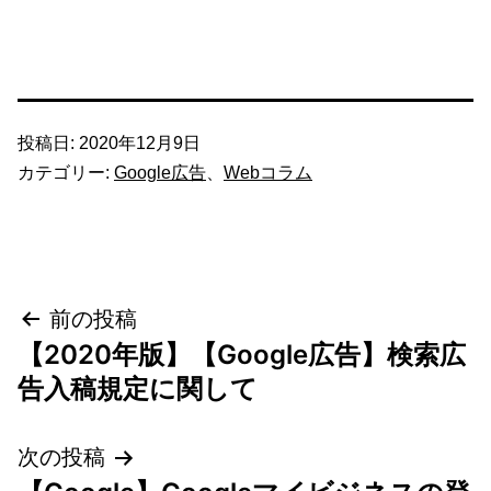
投稿日:
2020年12月9日
カテゴリー:
Google広告
、
Webコラム
投
前の投稿
【2020年版】【Google広告】検索広
稿
告入稿規定に関して
ナ
次の投稿
ビ