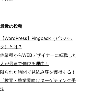
最近の投稿
【WordPress】Pingback（ピンバッ
ク）とは？
他業種からWEBデザイナーに転職した
人が最速で伸びる理由！
限られた時間で見込み客を獲得する！
『教育・塾業界向けターゲティング手
法