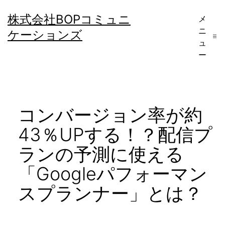
コ
株式会社BOPコミュニ
メ
ン
ニ
ケーションズ
テ
ュ
ー
ン
ツ
へ
コンバージョン率が約
ス
キ
43％UPする！？配信プ
ッ
ランの予測に使える
プ
「Googleパフォーマン
スプランナー」とは？