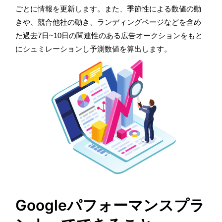
ごとに情報を更新します。また、季節性による数値の動
きや、競合他社の動き、ランディングページなどを含め
た過去
7
日
~10
日の関連性のある広告オークションをもと
にシュミレーションし予測数値を算出します。
Googleパフォーマンスプラ