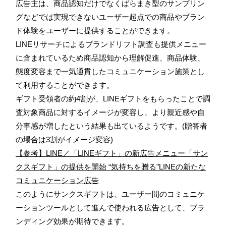
広告主は、商品認知だけでなくばらまき型のサンプリン
グなどでは実現できないユーザー起点での商品やブラン
ド体験をユーザーに提供することができます。
LINEリサーチによるブランドリフト調査も提供メニュー
に含まれているため商品認知から理解促進、商品体験、
態度変容まで一気通貫したコミュニケーション施策とし
て利用することができます。
ギフト受領者の約4割が、LINEギフトをもらったことで調
査対象商品に対するイメージが変容し、より親近感や自
分事感が増したという結果も出ているようです。(贈答者
の場合は3割がイメージ変容)
【参考】LINE／「LINEギフト」の新広告メニュー「サン
クスギフト」の提供を開始 “気持ちを贈る”LINEの新たな
コミュニケーション広告
このようにサンクスギフトは、ユーザー間のコミュニケ
ーションツールとして進んで使われる広告として、ブラ
ンディング効果が期待できます。