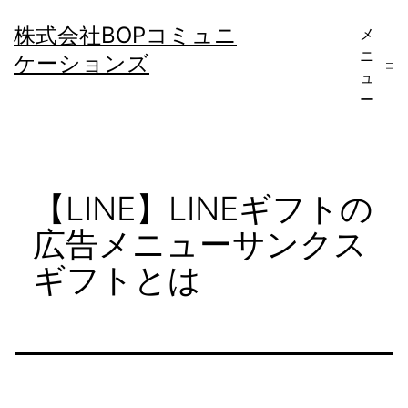
コ
株式会社BOPコミュニ
メ
ン
ニ
ケーションズ
テ
ュ
ー
ン
ツ
へ
【LINE】LINEギフトの
ス
キ
広告メニューサンクス
ッ
ギフトとは
プ