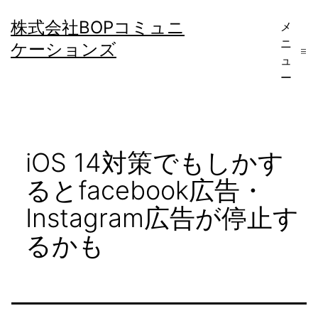
コ
株式会社BOPコミュニ
メ
ン
ニ
ケーションズ
テ
ュ
ー
ン
ツ
へ
iOS 14対策でもしかす
ス
キ
るとfacebook広告・
ッ
Instagram広告が停止す
プ
るかも