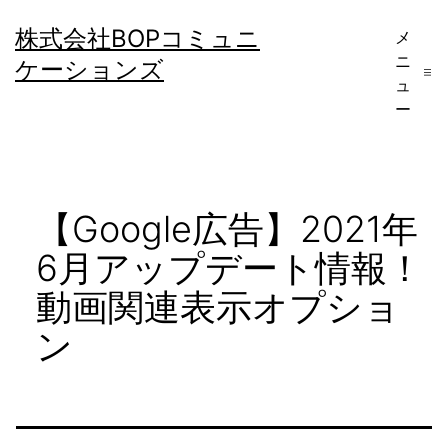
コ
株式会社BOPコミュニ
メ
ン
ニ
ケーションズ
テ
ュ
ー
ン
ツ
へ
【Google広告】2021年
ス
キ
6月アップデート情報！
ッ
動画関連表示オプショ
プ
ン