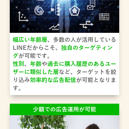
幅広い年齢層
、多数の人が活用している
LINEだからこそ、
独自のターゲティン
グ
が可能です。
性別
、
年齢
や
過去に購入履歴のあるユー
ザーに類似した層
など、ターゲットを絞
り込み
効率的な広告配信
が可能となりま
す。
少額での広告運用が可能