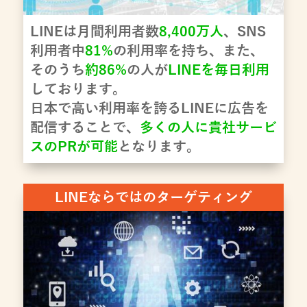
LINEは月間利用者数
8,400万人
、SNS
利用者中
81%
の利用率を持ち、また、
そのうち
約86%
の人が
LINEを毎日利用
しております。
日本で高い利用率を誇るLINEに広告を
配信することで、
多くの人に貴社サービ
スのPRが可能
となります。
LINEならではのターゲティング