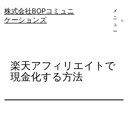
コ
株式会社BOPコミュニ
メ
ン
ニ
ケーションズ
テ
ュ
ー
ン
ツ
へ
楽天アフィリエイトで
ス
キ
現金化する方法
ッ
プ