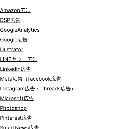
Amazon広告
DSP広告
GoogleAnalytics
Google広告
Illustrator
LINEヤフー広告
LinkedIn広告
Meta広告（facebook広告・
Instagram広告・Threads広告）
Microsoft広告
Photoshop
Pinterest広告
SmartNews広告