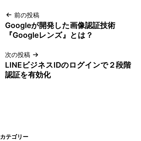
投
前の投稿
Googleが開発した画像認証技術
稿
『Googleレンズ』とは？
ナ
次の投稿
ビ
LINEビジネスIDのログインで２段階
ゲ
認証を有効化
ー
シ
ョ
ン
カテゴリー