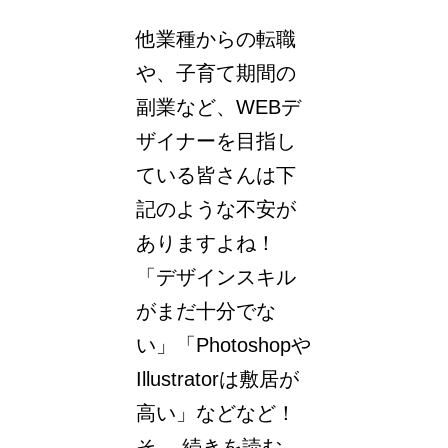
と
他業種からの転職
し
や、子育て期間の
て
副業など、WEBデ
成
ザイナーを目指し
長
ている皆さんは下
し
記のような不安が
続
ありますよね！
け
「デザインスキル
る
がまだ十分でな
方
い」「Photoshopや
法
Illustratorは敷居が
と
高い」などなど！
は
WEB
そ…
続きを読む