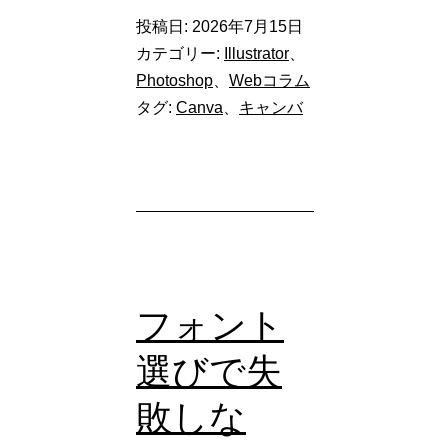
ン
投稿日:
2026年7月15日
バ）
カテゴリー:
Illustrator
、
の
Photoshop
、
Webコラム
タグ:
Canva
、
キャンバ
新
機
能
「マ
ジ
ッ
フォント
ク
レ
選びで失
イ
敗しな
ヤ