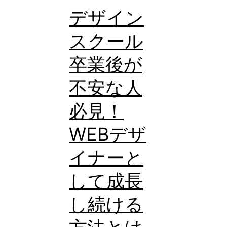
必
デザイン
見！
スクール
無
卒業後が
料
で
不安な人
使
必見！
え
WEBデザ
る
WEB
イナーと
デ
して成長
ザ
し続ける
イ
ン