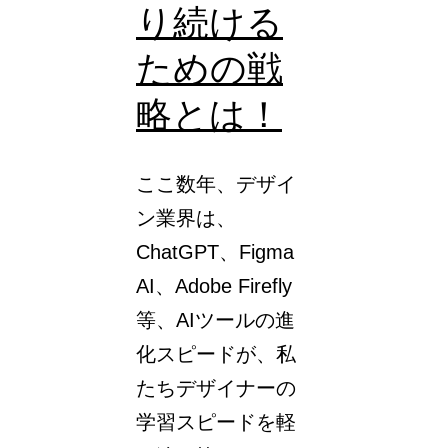
り続ける
削
除
ための戦
で
略とは！
き
る
ここ数年、デザイ
「削
ン業界は、
除
ChatGPT、Figma
ツ
AI、Adobe Firefly
ー
等、AIツールの進
ル」
化スピードが、私
の
たちデザイナーの
使
学習スピードを軽
い