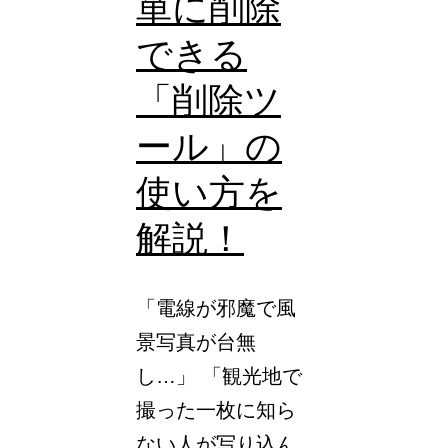
単に削除
い！
WEB
できる
デ
「削除ツ
ザ
ール」の
イ
ナ
使い方を
ー
解説！
に
な
「電線が邪魔で風
る
景写真が台無
た
し…」 「観光地で
め
撮った一枚に知ら
の
ない人が写り込ん
独