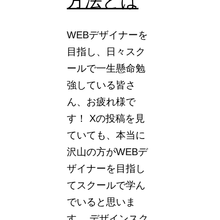
方法とは
ツ
ー
WEBデザイナーを
ル
目指し、日々スク
5
ールで一生懸命勉
選
強している皆さ
ん、お疲れ様で
す！ Xの投稿を見
ていても、本当に
沢山の方がWEBデ
ザイナーを目指し
てスクールで学ん
でいると思いま
す。 デザインスク