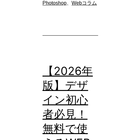
UP！
Photoshop
、
Webコラム
【Photoshop】
ダ
イ
ナ
ミ
ッ
【2026年
ク
版】デザ
テ
イン初心
キ
ス
者必見！
ト
無料で使
『ブ