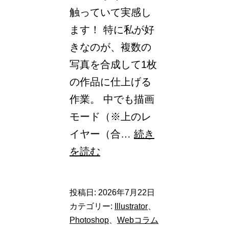
触っていて実感し
の
ます！ 特に私が好
戦
きなのが、複数の
略
写真を合成して1枚
と
の作品に仕上げる
は！
作業。 中でも描画
モード（※上のレ
イヤー（合…
続き
【Photoshop】
を読む
幻
想
投稿日:
2026年7月22日
的
カテゴリー:
Illustrator
、
な
Photoshop
、
Webコラム