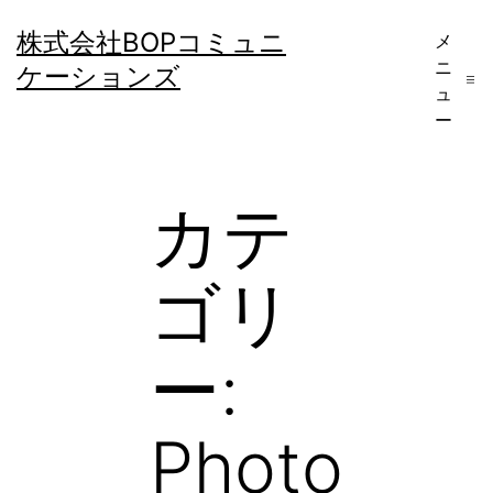
コ
株式会社BOPコミュニ
メ
ン
ニ
ケーションズ
テ
ュ
ー
ン
ツ
へ
カテ
ス
キ
ゴリ
ッ
プ
ー:
Photo