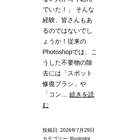
でいた！」 そんな
学
経験、皆さんもあ
ス
るのではないでし
テ
ょうか！従来の
ッ
Photoshopでは、こ
プ
うした不要物の除
7
去には「スポット
選
修復ブラシ」や
「コン…
続きを読
【Photoshop】
む
撮
っ
投稿日:
2026年7月29日
た
カテゴリー:
Illustrator
、