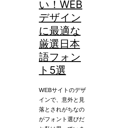
い！WEB
ー」
の
デザイン
使
に最適な
い
厳選日本
方
を
語フォン
解
ト5選
説！
WEBサイトのデザ
インで、意外と見
落とされがちなの
がフォント選びだ