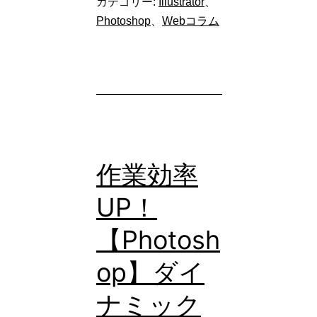
カテゴリー:
Illustrator
、
選
Photoshop
、
Webコラム
び
で
失
敗
し
な
作業効率
い！
UP！
WEB
【Photosh
デ
ザ
op】ダイ
イ
ナミック
ン