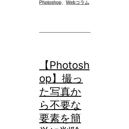
に
Photoshop
、
Webコラム
通
う
前
に
絶
対
【Photosh
知
op】撮っ
っ
た写真か
て
お
ら不要な
き
要素を簡
た