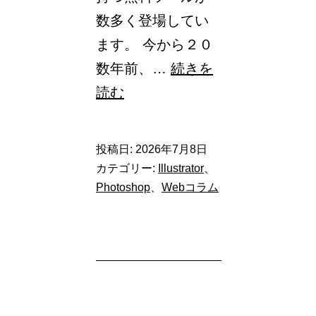
数多く登場してい
ます。 今から２０
数年前、…
続きを
【2026
読む
年
版】
投稿日:
2026年7月8日
デ
カテゴリー:
Illustrator
、
ザ
Photoshop
、
Webコラム
イ
ン
初
心
者