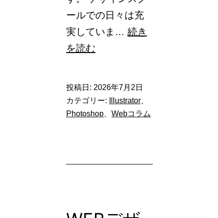
ールでの日々は充
実していま…
続き
デ
を読む
ザ
イ
投稿日:
2026年7月2日
ン
カテゴリー:
Illustrator
、
ス
Photoshop
、
Webコラム
ク
ー
ル
卒
業
後