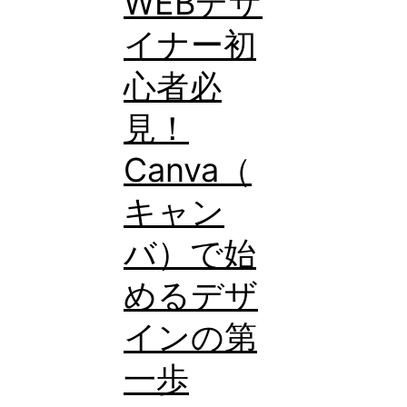
WEBデザ
が
イナー初
不
心者必
安
な
見！
人
Canva（
必
キャン
見！
WEB
バ）で始
デ
めるデザ
ザ
インの第
イ
ナ
一歩
ー