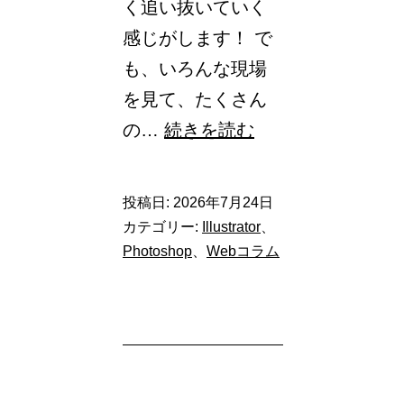
く追い抜いていく
方
感じがします！ で
を
も、いろんな現場
解
を見て、たくさん
説！
生
の…
続きを読む
成
AI
投稿日:
2026年7月24日
時
カテゴリー:
Illustrator
、
代
Photoshop
、
Webコラム
に
「選
ば
れ