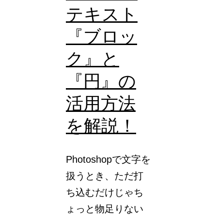
テキスト
に
最
『ブロッ
適
ク』と
な
『円』の
厳
選
活用方法
日
を解説！
本
語
Photoshopで文字を
フ
扱うとき、ただ打
ォ
ち込むだけじゃち
ン
ょっと物足りない
ト