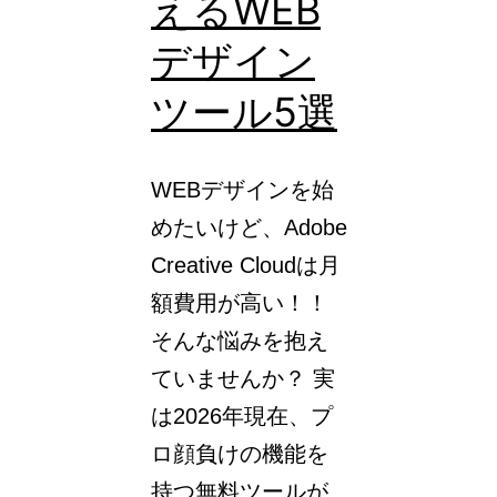
えるWEB
ロ
ッ
デザイン
ク』
ツール5選
と
『円』
WEBデザインを始
の
めたいけど、Adobe
活
Creative Cloudは月
用
額費用が高い！！
方
そんな悩みを抱え
法
ていませんか？ 実
を
は2026年現在、プ
解
ロ顔負けの機能を
説！
持つ無料ツールが