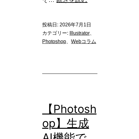
デ
ザ
投稿日:
2026年7月1日
イ
カテゴリー:
Illustrator
、
ナ
Photoshop
、
Webコラム
ー
初
心
者
必
見！
【Photosh
Canva（キ
op】生成
ャ
AI機能で
ン