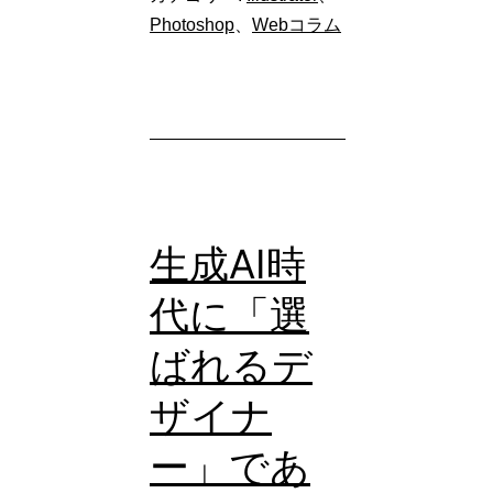
写
Photoshop
、
Webコラム
真
か
ら
不
要
な
生成AI時
要
代に「選
素
ばれるデ
を
簡
ザイナ
単
ー」であ
に