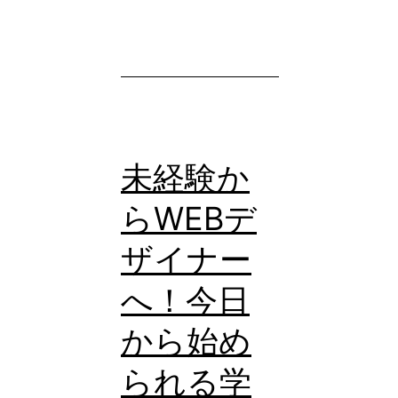
合
成
写
真
の
作
未経験か
り
らWEBデ
方！
ザイナー
へ！今日
から始め
られる学