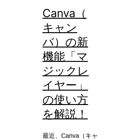
ー
Canva（
へ！
キャン
今
バ）の新
日
か
機能「マ
ら
ジックレ
始
イヤー」
め
ら
の使い方
れ
を解説！
る
学
最近、Canva（キャ
習