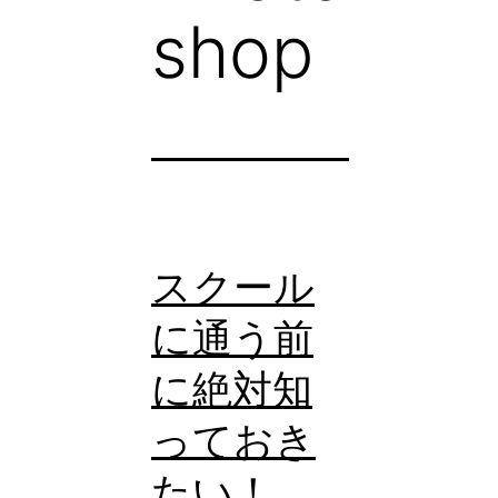
shop
スクール
に通う前
に絶対知
っておき
たい！