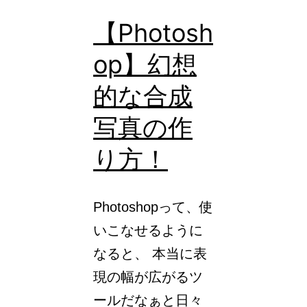
る
デ
【Photosh
ザ
op】幻想
イ
的な合成
ナ
ー」
写真の作
で
り方！
あ
り
Photoshopって、使
続
いこなせるように
け
なると、 本当に表
る
現の幅が広がるツ
た
ールだなぁと日々
め