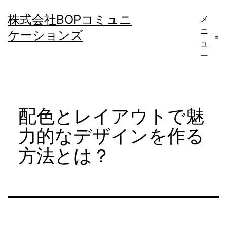
コ
株式会社BOPコミュニ
メ
ン
ニ
ケーションズ
テ
ュ
ー
ン
ツ
へ
配色とレイアウトで魅
ス
キ
力的なデザインを作る
ッ
方法とは？
プ