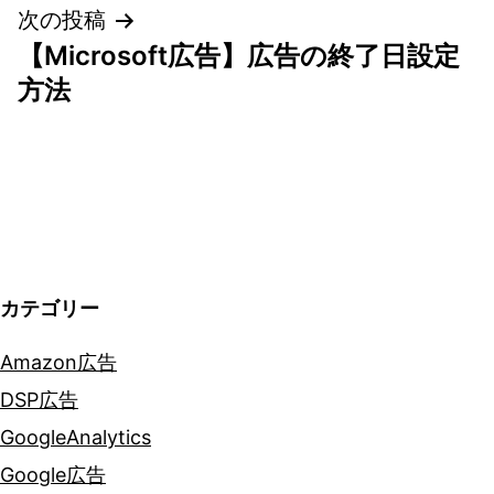
ビ
次の投稿
ゲ
【Microsoft広告】広告の終了日設定
方法
ー
シ
ョ
ン
カテゴリー
Amazon広告
DSP広告
GoogleAnalytics
Google広告