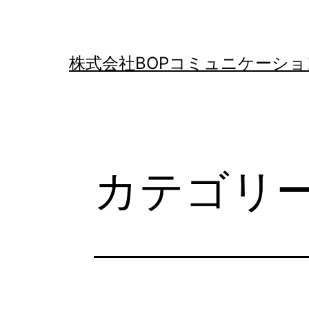
コ
ン
テ
株式会社BOPコミュニケーショ
ン
ツ
へ
ス
カテゴリー
キ
ッ
プ