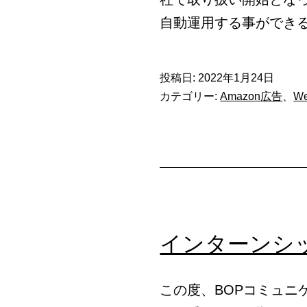
で
自動運用する事ができるP
PR
い
投稿日:
2022年1月24日
た
カテゴリー:
Amazon広告
、
W
し
ま
し
た。
インターンシ
この度、BOPコミュニ