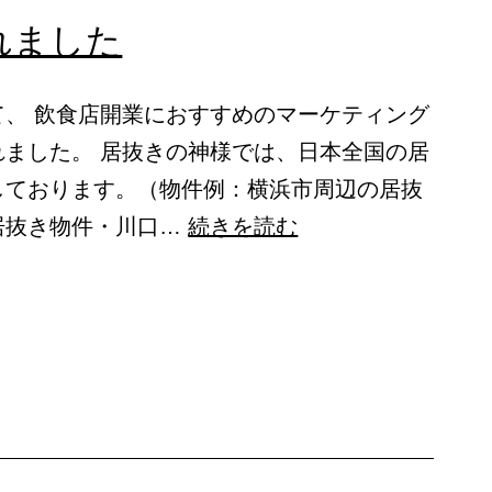
れました
て、 飲食店開業におすすめのマーケティング
れました。 居抜きの神様では、日本全国の居
しております。（物件例：横浜市周辺の居抜
弊
居抜き物件・川口…
続きを読む
社
が
紹
介
さ
れ
ま