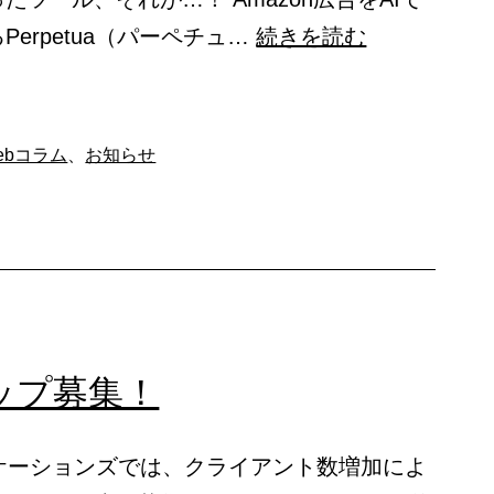
AI
erpetua（パーペチュ…
続きを読む
を
使
っ
ebコラム
、
お知らせ
た
Amazon
広
告
専
用
ップ募集！
ツ
ー
ケーションズでは、クライアント数増加によ
ル