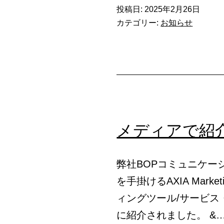
ィ
投稿日:
2025年2月26日
ア
カテゴリー:
お知らせ
掲
載】
弊
社
サ
ー
メディアで紹
ビ
ス
弊社BOPコミュニケー
を
を手掛けるAXIA Mar
マ
ィングツール/サービ
ー
に紹介されました。 &
ケ