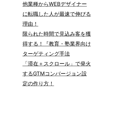
他業種からWEBデザイナー
に転職した人が最速で伸びる
理由！
限られた時間で見込み客を獲
得する！『教育・塾業界向け
ターゲティング手法
「滞在＋スクロール」で発火
するGTMコンバージョン設
定の作り方！