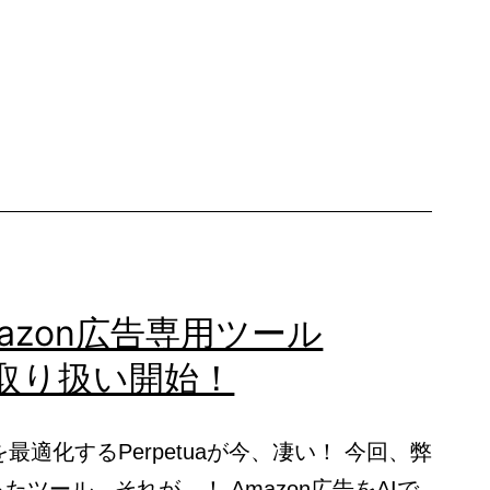
デ
ィ
ア
で
紹
介
さ
れ
ま
mazon広告専用ツール
し
a』取り扱い開始！
た
を最適化するPerpetuaが今、凄い！ 今回、弊
ツール、それが…！ Amazon広告をAIで