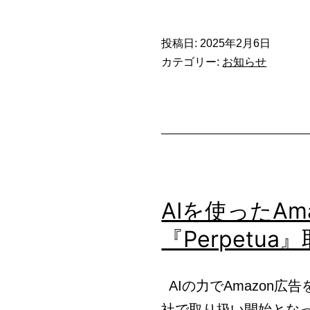
テ
投稿日:
2025年2月6日
ィ
カテゴリー:
お知らせ
ン
グ
メ
デ
ィ
ア
AIを使ったA
『キ
『Perpetu
ャ
ク
ク
AIの力でAmazon広告
ル』
社で取り扱い開始となった