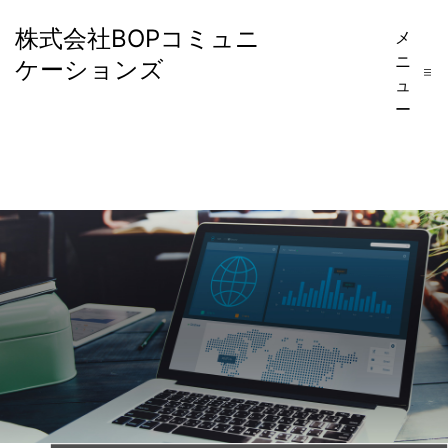
コ
株式会社BOPコミュニ
メ
ン
ニ
ケーションズ
テ
ュ
ー
ン
ツ
へ
ス
キ
ッ
プ