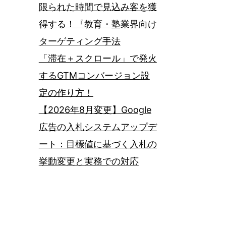
限られた時間で見込み客を獲
得する！『教育・塾業界向け
ターゲティング手法
「滞在＋スクロール」で発火
するGTMコンバージョン設
定の作り方！
【2026年8月変更】Google
広告の入札システムアップデ
ート：目標値に基づく入札の
挙動変更と実務での対応