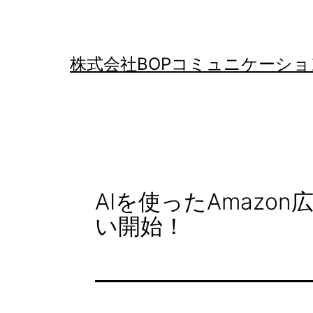
コ
ン
テ
株式会社BOPコミュニケーショ
ン
ツ
へ
ス
キ
AIを使ったAmazon
ッ
い開始！
プ