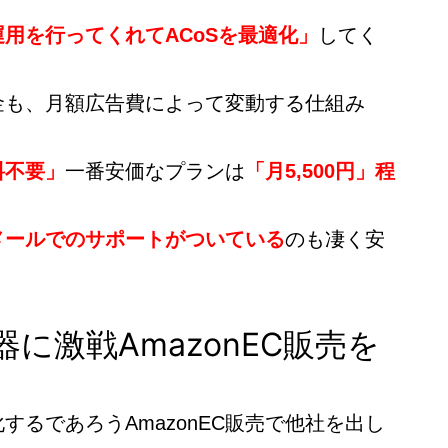
運用を行ってくれてACoSを最適化」
してく
金も、月額広告費によって変動する仕組み
料不要」
一番安価なプランは
「月5,500円」程
メールでのサポートがついている
のも凄く安
武器に激戦AmazonEC販売を
するであろうAmazonEC販売で他社を出し