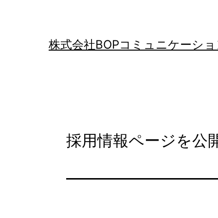
コ
ン
テ
株式会社BOPコミュニケーショ
ン
ツ
へ
ス
キ
採用情報ページを公
ッ
プ