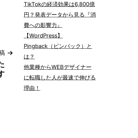
TikTokの経済効果は6,800億
円？発表データから見る『消
費への影響力』
【WordPress】
Pingback（ピンバック）と
稿
は？
た
他業種からWEBデザイナー
す
に転職した人が最速で伸びる
理由！