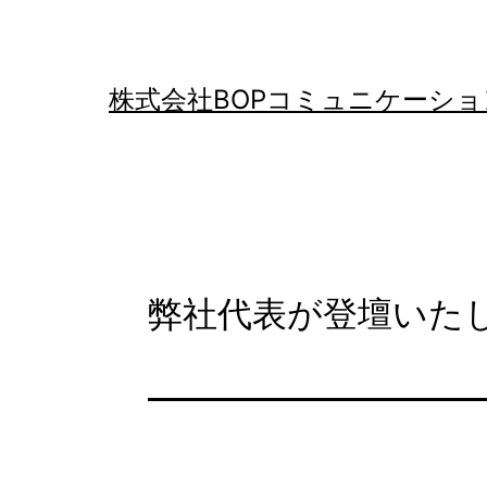
コ
ン
テ
株式会社BOPコミュニケーショ
ン
ツ
へ
ス
キ
弊社代表が登壇いた
ッ
プ