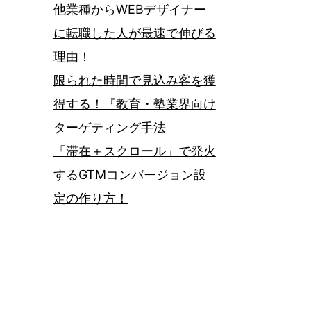
他業種からWEBデザイナー
に転職した人が最速で伸びる
理由！
限られた時間で見込み客を獲
得する！『教育・塾業界向け
ターゲティング手法
「滞在＋スクロール」で発火
するGTMコンバージョン設
定の作り方！