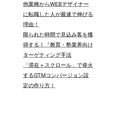
他業種からWEBデザイナー
に転職した人が最速で伸びる
理由！
限られた時間で見込み客を獲
得する！『教育・塾業界向け
ターゲティング手法
「滞在＋スクロール」で発火
するGTMコンバージョン設
定の作り方！