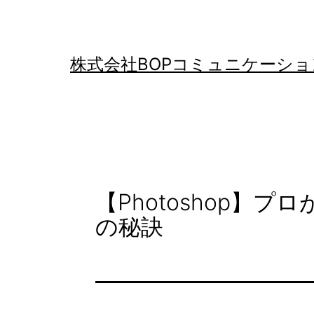
コ
ン
テ
株式会社BOPコミュニケーショ
ン
ツ
へ
ス
キ
【Photoshop】
ッ
の秘訣
プ