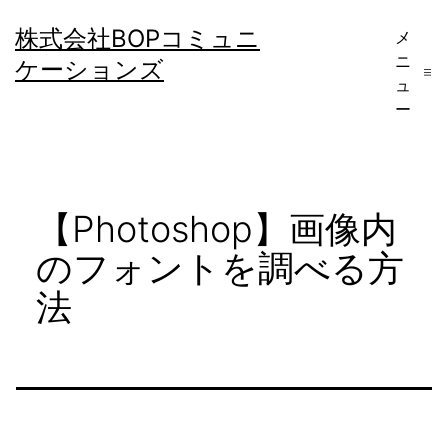
コ
株式会社BOPコミュニ
メ
ン
ニ
ケーションズ
テ
ュ
ー
ン
ツ
へ
【Photoshop】画像内
ス
キ
のフォントを調べる方
ッ
法
プ