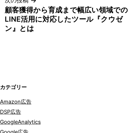
次の投稿
ビ
顧客獲得から育成まで幅広い領域での
ゲ
LINE活用に対応したツール『クウゼ
ン』とは
ー
シ
ョ
ン
カテゴリー
Amazon広告
DSP広告
GoogleAnalytics
Google広告