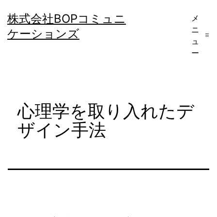
コ
株式会社BOPコミュニ
メ
ン
ニ
ケーションズ
テ
ュ
ー
ン
ツ
へ
心理学を取り入れたデ
ス
キ
ザイン手法
ッ
プ