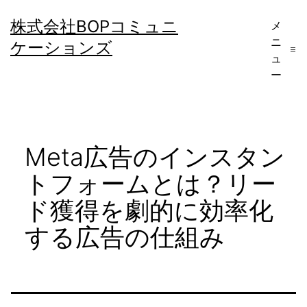
コ
株式会社BOPコミュニ
メ
ン
ニ
ケーションズ
テ
ュ
ー
ン
ツ
へ
Meta広告のインスタン
ス
キ
トフォームとは？リー
ッ
ド獲得を劇的に効率化
プ
する広告の仕組み