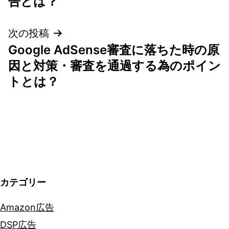
告とは？
ナ
次の投稿
ビ
Google AdSense審査に落ちた時の原
ゲ
因と対策・審査を通過する為のポイン
トとは？
ー
シ
ョ
ン
カテゴリー
Amazon広告
DSP広告