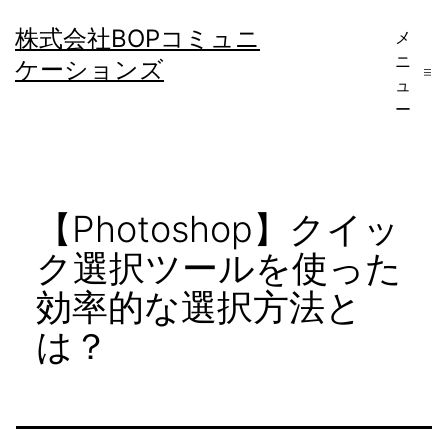
コ
株式会社BOPコミュニ
メ
ン
ニ
ケーションズ
テ
ュ
ー
ン
ツ
へ
【Photoshop】クイッ
ス
キ
ク選択ツールを使った
ッ
効率的な選択方法と
プ
は？