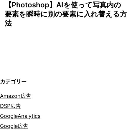
ビ
【Photoshop】AIを使って写真内の
ゲ
要素を瞬時に別の要素に入れ替える方
法
ー
シ
ョ
ン
カテゴリー
Amazon広告
DSP広告
GoogleAnalytics
Google広告