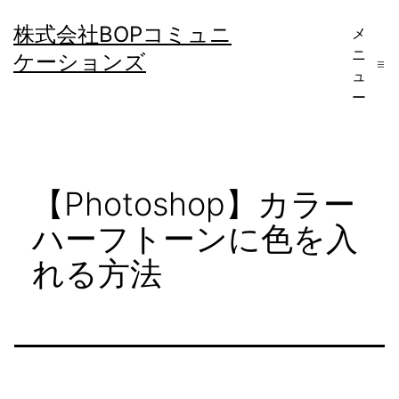
コ
株式会社BOPコミュニ
メ
ン
ニ
ケーションズ
テ
ュ
ー
ン
ツ
へ
【Photoshop】カラー
ス
キ
ハーフトーンに色を入
ッ
れる方法
プ