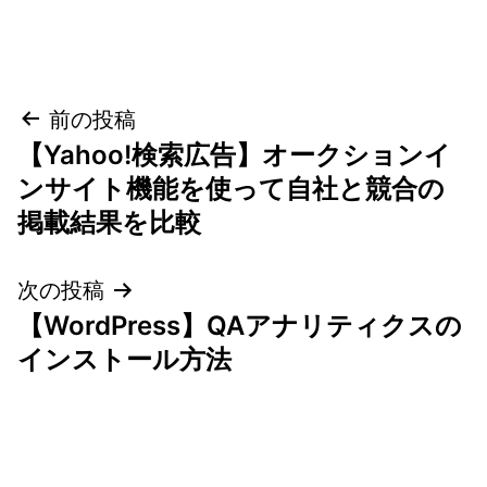
投
前の投稿
【Yahoo!検索広告】オークションイ
稿
ンサイト機能を使って自社と競合の
ナ
掲載結果を比較
ビ
次の投稿
ゲ
【WordPress】QAアナリティクスの
インストール方法
ー
シ
ョ