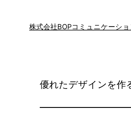
コ
ン
テ
株式会社BOPコミュニケーショ
ン
ツ
へ
ス
キ
優れたデザインを作
ッ
プ