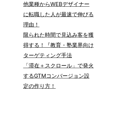
他業種からWEBデザイナー
に転職した人が最速で伸びる
理由！
限られた時間で見込み客を獲
得する！『教育・塾業界向け
ターゲティング手法
「滞在＋スクロール」で発火
するGTMコンバージョン設
定の作り方！