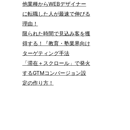
他業種からWEBデザイナー
に転職した人が最速で伸びる
理由！
限られた時間で見込み客を獲
得する！『教育・塾業界向け
ターゲティング手法
「滞在＋スクロール」で発火
するGTMコンバージョン設
定の作り方！