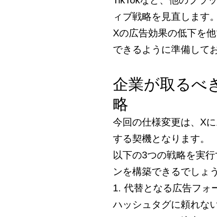
TikTokなど、他の
ィブ戦略を見直します
Xの広告効果の低下を
できるように準備して
企業が取るべ
略
今回の仕様変更は、X
する契機となります。
以下の3つの戦略を実
ンを構築できるでしょ
1. 代替となる広告フ
ハッシュタグに頼れな