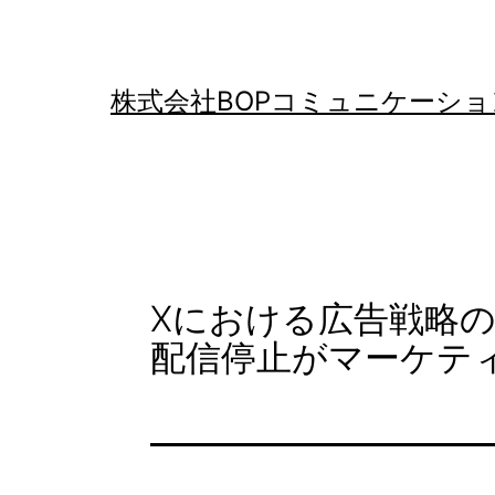
コ
ン
テ
株式会社BOPコミュニケーショ
ン
ツ
へ
ス
キ
Xにおける広告戦略
ッ
配信停止がマーケテ
プ