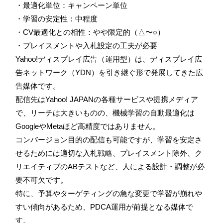
・最適化単位：キャンペーン単位
・学習の安定性：中程度
・CV最適化との相性：やや限定的（△〜○）
・プレイスメントや入札設定の工夫が必要
Yahoo!ディスプレイ広告（運用型）は、ディスプレイ広
告ネットワーク（YDN）を引き継ぐ形で発展してきた広
告媒体です。
配信先はYahoo! JAPANの各種サービスや提携メディア
で、リーチは大きいものの、機械学習の自動最適化は
GoogleやMetaほど高精度ではありません。
コンバージョン目的の配信も可能ですが、学習を安定さ
せるためには適切な入札戦略、プレイスメント除外、ク
リエイティブのABテストなど、人による設計・調整が必
要不可欠です。
特に、予算やターゲティングの急な変更で学習が崩れや
すい傾向があるため、PDCA運用が前提となる媒体で
す。