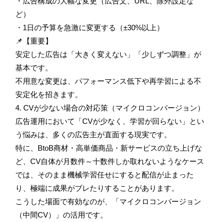
・広告構成の大幅な変更（広告文、URL、除外設定な
ど）
・1日の予算を急激に変更する（±30%以上）
📌【重要】
安定した広告は「大きく変えない」「少しずつ調整」が
基本です。
不用意な変更は、パフォーマンス低下や再学習による不
安定化を招きます。
4. CVが少ない場合の対応策（マイクロコンバージョン）
広告運用において「CVが少なく、学習が回らない」とい
う悩みは、多くの広告主が直面する現実です。
特に、BtoB商材・高単価商品・新サービスの立ち上げな
ど、CV自体が月数件～十数件しか取れないようなケース
では、そのまま機械学習任せにすると配信が止まった
り、極端に成果がブレたりすることがあります。
こうした場面で有効なのが、「マイクロコンバージョン
（中間CV）」の活用です。