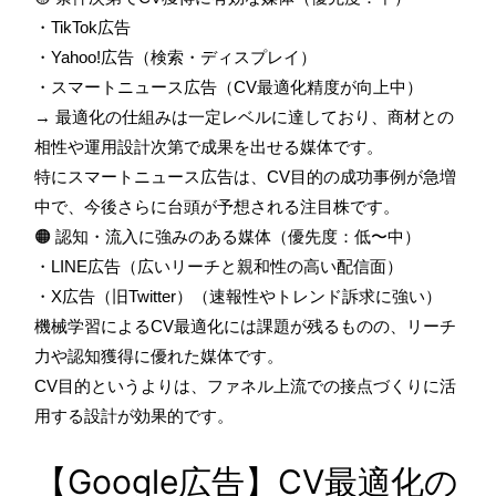
・TikTok広告
・Yahoo!広告（検索・ディスプレイ）
・スマートニュース広告（CV最適化精度が向上中）
→ 最適化の仕組みは一定レベルに達しており、商材との
相性や運用設計次第で成果を出せる媒体です。
特にスマートニュース広告は、CV目的の成功事例が急増
中で、今後さらに台頭が予想される注目株です。
🟠 認知・流入に強みのある媒体（優先度：低〜中）
・LINE広告（広いリーチと親和性の高い配信面）
・X広告（旧Twitter）（速報性やトレンド訴求に強い）
機械学習によるCV最適化には課題が残るものの、リーチ
力や認知獲得に優れた媒体です。
CV目的というよりは、ファネル上流での接点づくりに活
用する設計が効果的です。
【Google広告】CV最適化の