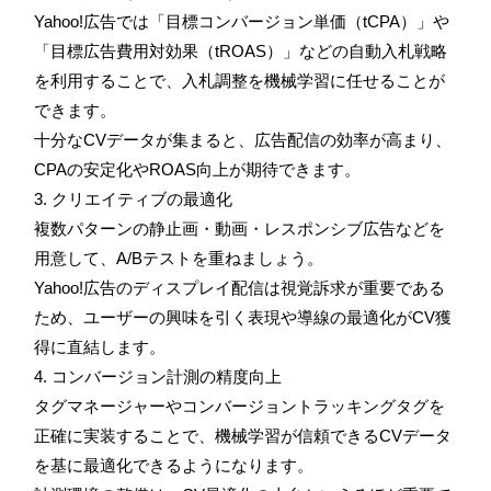
Yahoo!広告では「目標コンバージョン単価（tCPA）」や
「目標広告費用対効果（tROAS）」などの自動入札戦略
を利用することで、入札調整を機械学習に任せることが
できます。
十分なCVデータが集まると、広告配信の効率が高まり、
CPAの安定化やROAS向上が期待できます。
3. クリエイティブの最適化
複数パターンの静止画・動画・レスポンシブ広告などを
用意して、A/Bテストを重ねましょう。
Yahoo!広告のディスプレイ配信は視覚訴求が重要である
ため、ユーザーの興味を引く表現や導線の最適化がCV獲
得に直結します。
4. コンバージョン計測の精度向上
タグマネージャーやコンバージョントラッキングタグを
正確に実装することで、機械学習が信頼できるCVデータ
を基に最適化できるようになります。