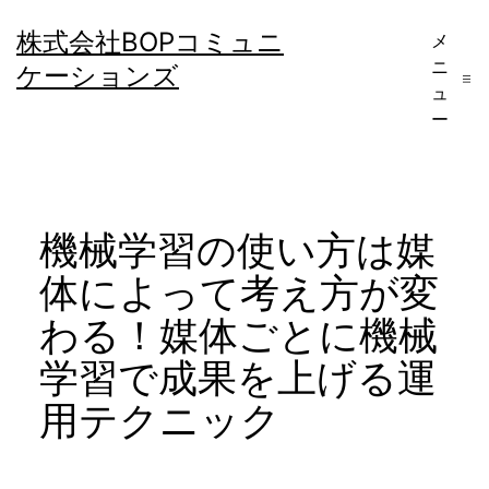
コ
株式会社BOPコミュニ
メ
ン
ニ
ケーションズ
テ
ュ
ー
ン
ツ
へ
機械学習の使い方は媒
ス
キ
体によって考え方が変
ッ
わる！媒体ごとに機械
プ
学習で成果を上げる運
用テクニック