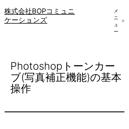
コ
株式会社BOPコミュニ
メ
ン
ニ
ケーションズ
テ
ュ
ー
ン
ツ
へ
Photoshopトーンカー
ス
キ
ブ(写真補正機能)の基本
ッ
操作
プ