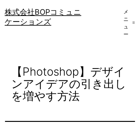
コ
株式会社BOPコミュニ
メ
ン
ニ
ケーションズ
テ
ュ
ー
ン
ツ
へ
【Photoshop】デザイ
ス
キ
ンアイデアの引き出し
ッ
を増やす方法
プ