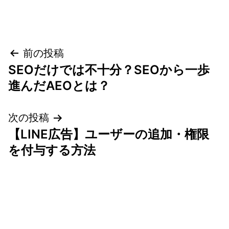
投
前の投稿
SEOだけでは不十分？SEOから一歩
稿
進んだAEOとは？
ナ
次の投稿
ビ
【LINE広告】ユーザーの追加・権限
ゲ
を付与する方法
ー
シ
ョ