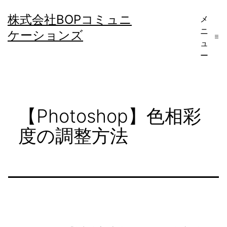
コ
株式会社BOPコミュニ
メ
ン
ニ
ケーションズ
テ
ュ
ー
ン
ツ
へ
【Photoshop】色相彩
ス
キ
度の調整方法
ッ
プ