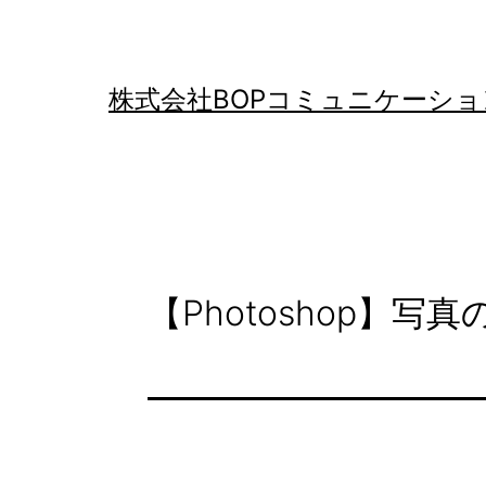
コ
ン
テ
株式会社BOPコミュニケーショ
ン
ツ
へ
ス
キ
【Photoshop】
ッ
プ