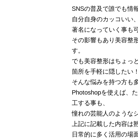
SNSの普及で誰でも情
自分自身のカッコいい
著名になっていく事も
その影響もあり美容整
す。
でも美容整形はちょっ
箇所を手軽に隠したい
そんな悩みを持つ方も
Photoshopを使え
工する事も、
憧れの芸能人のような
上記に記載した内容は
日常的に多く活用の場面が