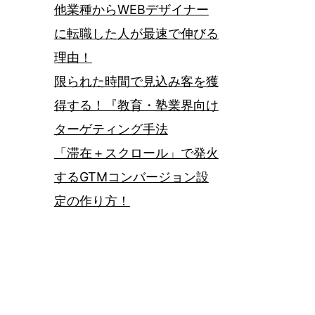
他業種からWEBデザイナー
に転職した人が最速で伸びる
理由！
限られた時間で見込み客を獲
得する！『教育・塾業界向け
ターゲティング手法
「滞在＋スクロール」で発火
するGTMコンバージョン設
定の作り方！