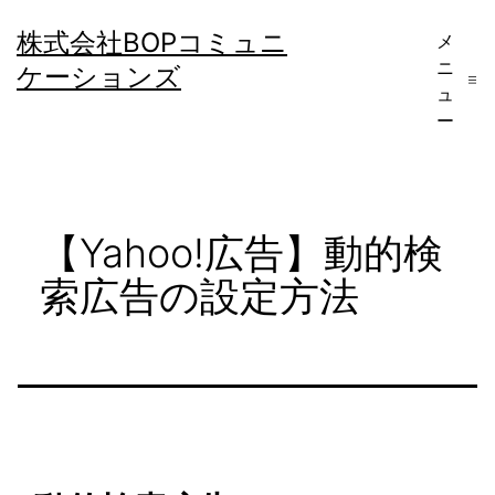
コ
株式会社BOPコミュニ
メ
ン
ニ
ケーションズ
テ
ュ
ー
ン
ツ
へ
【Yahoo!広告】動的検
ス
キ
索広告の設定方法
ッ
プ