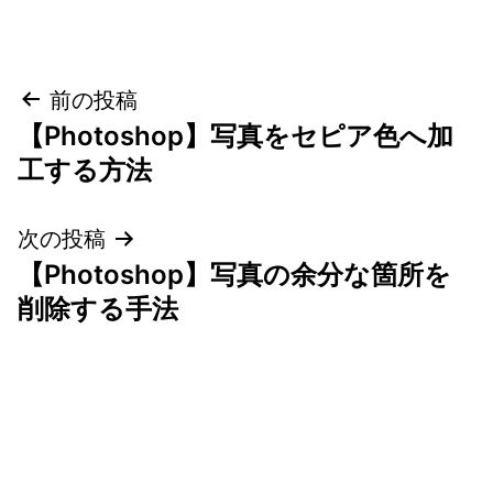
投
前の投稿
【Photoshop】写真をセピア色へ加
稿
工する方法
ナ
次の投稿
ビ
【Photoshop】写真の余分な箇所を
ゲ
削除する手法
ー
シ
ョ