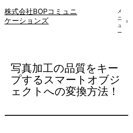
コ
株式会社BOPコミュニ
メ
ン
ニ
ケーションズ
テ
ュ
ー
ン
ツ
へ
写真加工の品質をキー
ス
キ
プするスマートオブジ
ッ
ェクトへの変換方法！
プ