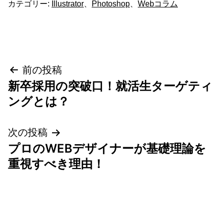
カテゴリー:
Illustrator
、
Photoshop
、
Webコラム
投
前の投稿
新卒採用の突破口！就活生ターゲティ
稿
ングとは？
ナ
次の投稿
ビ
プロのWEBデザイナーが基礎理論を
ゲ
重視すべき理由！
ー
シ