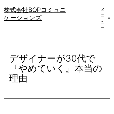
コ
株式会社BOPコミュニ
メ
ン
ニ
ケーションズ
テ
ュ
ー
ン
ツ
へ
デザイナーが30代で
ス
キ
『やめていく』本当の
ッ
理由
プ