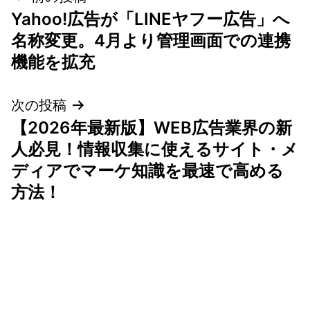
Yahoo!広告が「LINEヤフー広告」へ
稿
名称変更。4月より管理画面での連携
ナ
機能を拡充
ビ
次の投稿
ゲ
【2026年最新版】WEB広告業界の新
人必見！情報収集に使えるサイト・メ
ー
ディアでマーケ知識を最速で高める
シ
方法！
ョ
ン