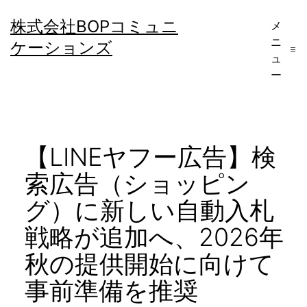
コ
株式会社BOPコミュニ
メ
ン
ニ
ケーションズ
テ
ュ
ー
ン
ツ
へ
【LINEヤフー広告】検
ス
キ
索広告（ショッピン
ッ
グ）に新しい自動入札
プ
戦略が追加へ、2026年
秋の提供開始に向けて
事前準備を推奨