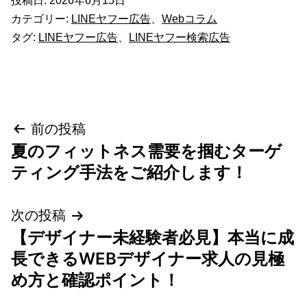
投稿日:
2026年6月15日
カテゴリー:
LINEヤフー広告
、
Webコラム
タグ:
LINEヤフー広告
、
LINEヤフー検索広告
投
前の投稿
夏のフィットネス需要を掴むターゲ
稿
ティング手法をご紹介します！
ナ
次の投稿
ビ
【デザイナー未経験者必見】本当に成
ゲ
長できるWEBデザイナー求人の見極
め方と確認ポイント！
ー