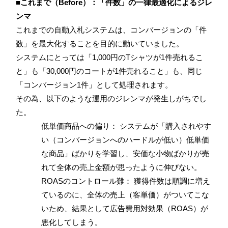
■これまで（Before）：「件数」の一律最適化によるジレ
ンマ
これまでの自動入札システムは、コンバージョンの「件
数」を最大化することを目的に動いていました。
システムにとっては「1,000円のTシャツが1件売れるこ
と」も「30,000円のコートが1件売れること」も、同じ
「コンバージョン1件」として処理されます。
その為、以下のような運用のジレンマが発生しがちでし
た。
低単価商品への偏り： システムが「購入されやす
い（コンバージョンへのハードルが低い）低単価
な商品」ばかりを学習し、安価な小物ばかりが売
れて全体の売上金額が思ったように伸びない。
ROASのコントロール難： 獲得件数は順調に増え
ているのに、全体の売上（客単価）がついてこな
いため、結果として広告費用対効果（ROAS）が
悪化してしまう。