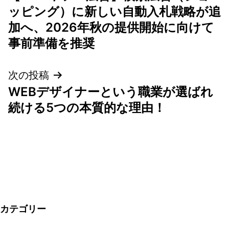
稿
ッピング）に新しい自動入札戦略が追
ナ
加へ、2026年秋の提供開始に向けて
事前準備を推奨
ビ
ゲ
次の投稿
WEBデザイナーという職業が選ばれ
ー
続ける5つの本質的な理由！
シ
ョ
ン
カテゴリー