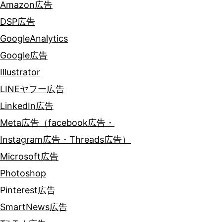
Amazon広告
DSP広告
GoogleAnalytics
Google広告
Illustrator
LINEヤフー広告
LinkedIn広告
Meta広告（facebook広告・
Instagram広告・Threads広告）
Microsoft広告
Photoshop
Pinterest広告
SmartNews広告