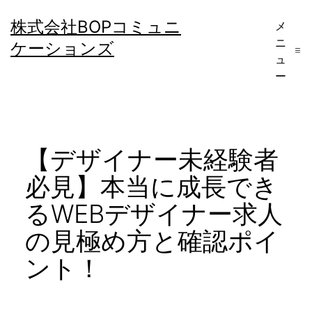
コ
株式会社BOPコミュニ
メ
ン
ニ
ケーションズ
テ
ュ
ー
ン
ツ
へ
【デザイナー未経験者
ス
キ
必見】本当に成長でき
ッ
るWEBデザイナー求人
プ
の見極め方と確認ポイ
ント！