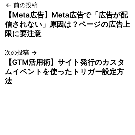
投
前の投稿
【Meta広告】Meta広告で「広告が配
稿
信されない」原因は？ページの広告上
ナ
限に要注意
ビ
次の投稿
ゲ
【GTM活用術】サイト発行のカスタ
ムイベントを使ったトリガー設定方
ー
法
シ
ョ
ン