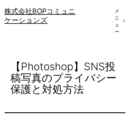
コ
株式会社BOPコミュニ
メ
ン
ニ
ケーションズ
テ
ュ
ー
ン
ツ
へ
【Photoshop】SNS投
ス
キ
稿写真のプライバシー
ッ
保護と対処方法
プ