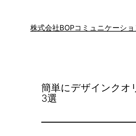
コ
ン
テ
株式会社BOPコミュニケーショ
ン
ツ
へ
ス
キ
簡単にデザインクオ
ッ
3選
プ