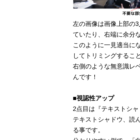
左の画像は画像上部の
ていたり、右端に余分
このように一見適当に
してトリミングするこ
右側のような無意識レ
んです！
■視認性アップ
2点目は『テキストシャ
テキストシャドウ、読
る事です。