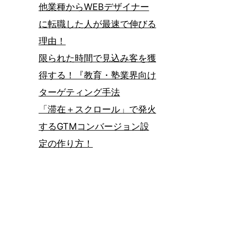
他業種からWEBデザイナー
に転職した人が最速で伸びる
理由！
限られた時間で見込み客を獲
得する！『教育・塾業界向け
ターゲティング手法
「滞在＋スクロール」で発火
するGTMコンバージョン設
定の作り方！