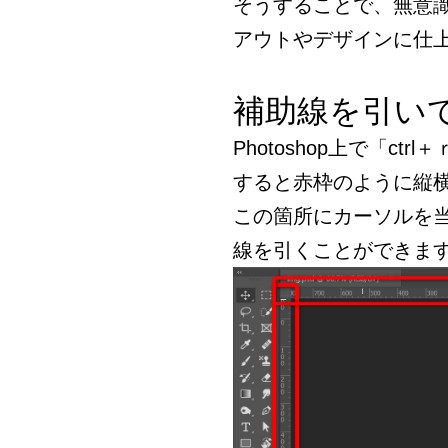
そうすることで、無意
アウトやデザインに仕
補助線を引い
Photoshop上で「ct
すると赤枠のように縦
この箇所にカーソルを
線を引くことができま