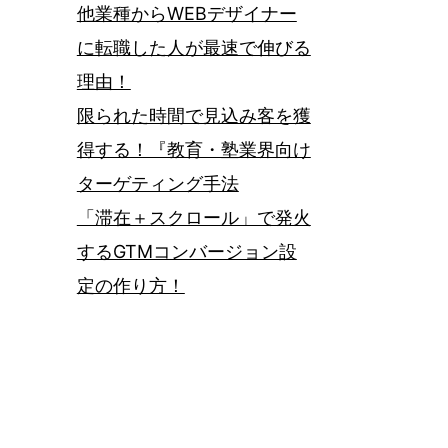
他業種からWEBデザイナー
に転職した人が最速で伸びる
理由！
限られた時間で見込み客を獲
得する！『教育・塾業界向け
ターゲティング手法
「滞在＋スクロール」で発火
するGTMコンバージョン設
定の作り方！