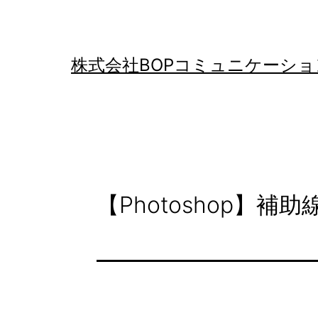
コ
ン
テ
株式会社BOPコミュニケーショ
ン
ツ
へ
ス
キ
【Photoshop】補
ッ
プ