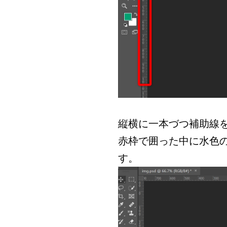
縦横に一本づつ補助線
赤枠で囲った中に水色
す。