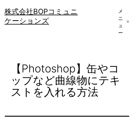
コ
株式会社BOPコミュニ
メ
ン
ニ
ケーションズ
テ
ュ
ー
ン
ツ
へ
【Photoshop】缶やコ
ス
キ
ップなど曲線物にテキ
ッ
ストを入れる方法
プ