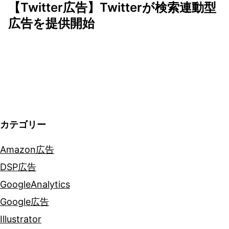
【Twitter広告】Twitterが検索連動型
ゲ
広告を提供開始
ー
シ
ョ
ン
カテゴリー
Amazon広告
DSP広告
GoogleAnalytics
Google広告
Illustrator