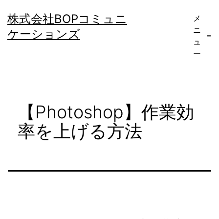
コ
株式会社BOPコミュニ
メ
ン
ニ
ケーションズ
テ
ュ
ー
ン
ツ
へ
【Photoshop】作業効
ス
キ
率を上げる方法
ッ
プ