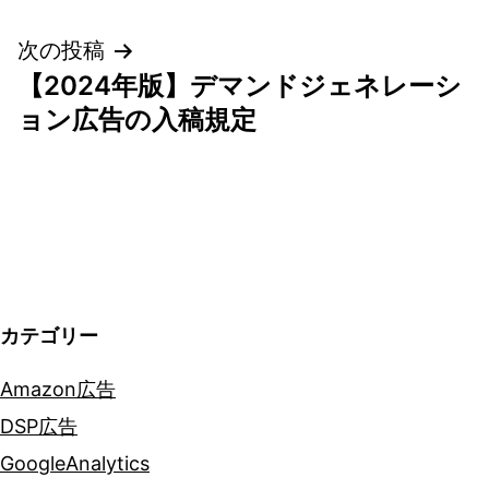
ビ
次の投稿
ゲ
【2024年版】デマンドジェネレーシ
ョン広告の入稿規定
ー
シ
ョ
ン
カテゴリー
Amazon広告
DSP広告
GoogleAnalytics