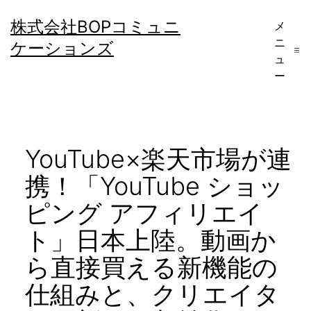
コ
株式会社BOPコミュニ
メ
ン
ニ
ケーションズ
テ
ュ
ー
ン
ツ
へ
YouTube×楽天市場が連
ス
キ
携！「YouTube ショッ
ッ
ピング アフィリエイ
プ
ト」日本上陸。動画か
ら直接買える新機能の
仕組みと、クリエイタ