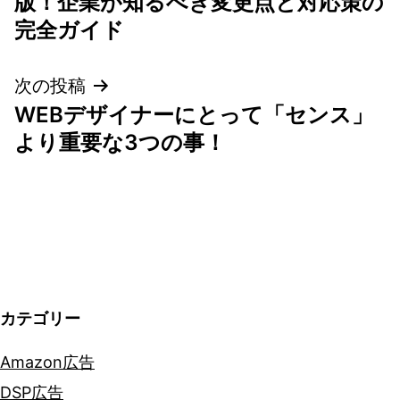
版！企業が知るべき変更点と対応策の
ナ
完全ガイド
ビ
次の投稿
ゲ
WEBデザイナーにとって「センス」
より重要な3つの事！
ー
シ
ョ
ン
カテゴリー
Amazon広告
DSP広告