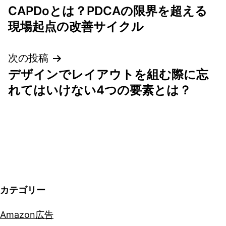
CAPDoとは？PDCAの限界を超える
稿
現場起点の改善サイクル
ナ
次の投稿
ビ
デザインでレイアウトを組む際に忘
ゲ
れてはいけない4つの要素とは？
ー
シ
ョ
ン
カテゴリー
Amazon広告