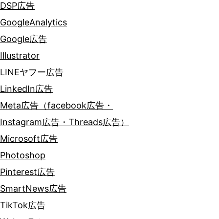
DSP広告
GoogleAnalytics
Google広告
Illustrator
LINEヤフー広告
LinkedIn広告
Meta広告（facebook広告・
Instagram広告・Threads広告）
Microsoft広告
Photoshop
Pinterest広告
SmartNews広告
TikTok広告