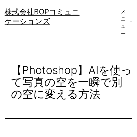
コ
株式会社BOPコミュニ
メ
ン
ニ
ケーションズ
テ
ュ
ー
ン
ツ
へ
【Photoshop】AIを使っ
ス
キ
て写真の空を一瞬で別
ッ
の空に変える方法
プ