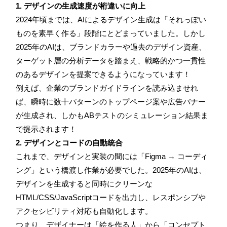
1. デザインの生成速度が桁違いに向上
2024年頃までは、AIによるデザイン生成は「それっぽい
ものを素早く作る」段階にとどまっていました。しかし
2025年のAIは、ブランドカラーや過去のデザイン資産、
ターゲット層の分析データを踏まえ、戦略的かつ一貫性
のあるデザインを提案できるようになっています！
例えば、企業のブランドガイドラインを読み込ませれ
ば、瞬時に数十パターンのトップページ案や広告バナー
が生成され、しかもABテストのシミュレーション結果ま
で提示されます！
2. デザインとコードの自動統合
これまで、デザインと実装の間には「Figma → コーディ
ング」という橋渡し作業が必要でした。2025年のAIは、
デザインを生成すると同時にクリーンな
HTML/CSS/JavaScriptコードを出力し、レスポンシブや
アクセシビリティ対応も自動化します。
つまり、デザイナーは「絵を作る人」から「コンセプト