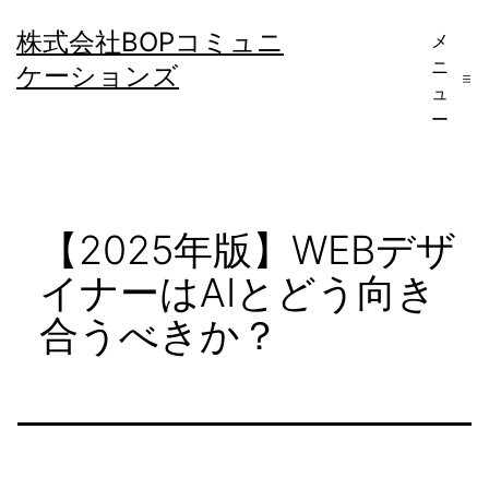
コ
株式会社BOPコミュニ
メ
ン
ニ
ケーションズ
テ
ュ
ー
ン
ツ
へ
【2025年版】WEBデザ
ス
キ
イナーはAIとどう向き
ッ
合うべきか？
プ