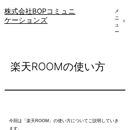
コ
株式会社BOPコミュニ
メ
ン
ニ
ケーションズ
テ
ュ
ー
ン
ツ
へ
楽天ROOMの使い方
ス
キ
ッ
プ
今回は「楽天ROOM」の使い方についてご説明していき
ます。