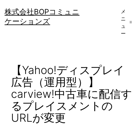
コ
株式会社BOPコミュニ
メ
ン
ニ
ケーションズ
テ
ュ
ー
ン
ツ
へ
【Yahoo!ディスプレイ
ス
キ
広告（運用型）】
ッ
carview!中古車に配信す
プ
るプレイスメントの
URLが変更