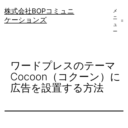
コ
株式会社BOPコミュニ
メ
ン
ニ
ケーションズ
テ
ュ
ー
ン
ツ
へ
ワードプレスのテーマ
ス
キ
Cocoon（コクーン）に
ッ
広告を設置する方法
プ