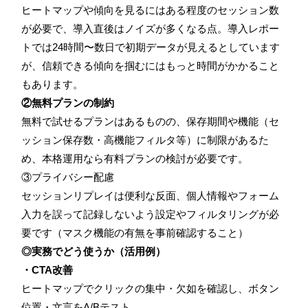
ヒートマップや傾向を見るにはある程度のセッション数
が必要で、導入直後はノイズが多くなる点。導入レポー
トでは24時間〜数日で初期データが見えるとしています
が、信頼できる傾向を掴むにはもっと時間がかかること
もあります。
②無料プランの制約
無料で試せるプランはあるものの、保存期間や機能（セ
ッション保存数・高機能フィルタ等）に制限があるた
め、本格運用なら有料プランの検討が必要です。
③プライバシー配慮
セッションリプレイは便利な反面、個人情報やフォーム
入力を誤って記録しないよう設定やフィルタリングが必
要です（マスク機能の有無を事前確認すること）
◎実務でどう使うか（活用例）
・CTA改善
ヒートマップでクリックの集中・欠如を確認し、ボタン
位置・文言をA/Bテスト。