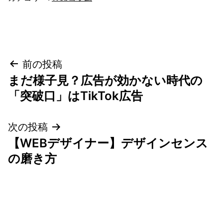
投
前の投稿
まだ様子見？広告が効かない時代の
稿
「突破口」はTikTok広告
ナ
次の投稿
ビ
【WEBデザイナー】デザインセンス
ゲ
の磨き方
ー
シ