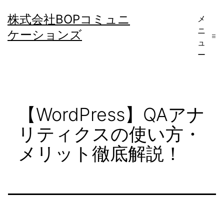
コ
株式会社BOPコミュニ
メ
ン
ニ
ケーションズ
テ
ュ
ー
ン
ツ
へ
【WordPress】QAアナ
ス
キ
リティクスの使い方・
ッ
メリット徹底解説！
プ