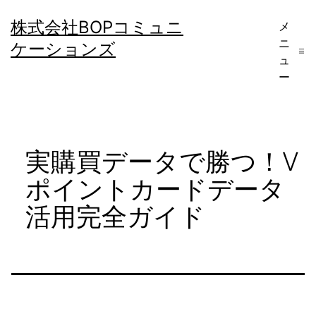
コ
株式会社BOPコミュニ
メ
ン
ニ
ケーションズ
テ
ュ
ー
ン
ツ
へ
実購買データで勝つ！V
ス
キ
ポイントカードデータ
ッ
活用完全ガイド
プ