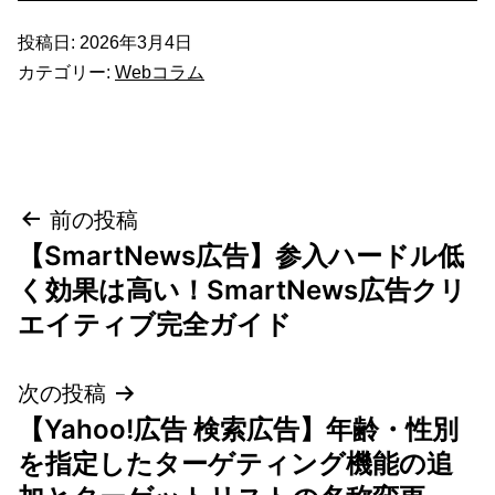
投稿日:
2026年3月4日
カテゴリー:
Webコラム
投
前の投稿
【SmartNews広告】参入ハードル低
稿
く効果は高い！SmartNews広告クリ
ナ
エイティブ完全ガイド
ビ
次の投稿
ゲ
【Yahoo!広告 検索広告】年齢・性別
を指定したターゲティング機能の追
ー