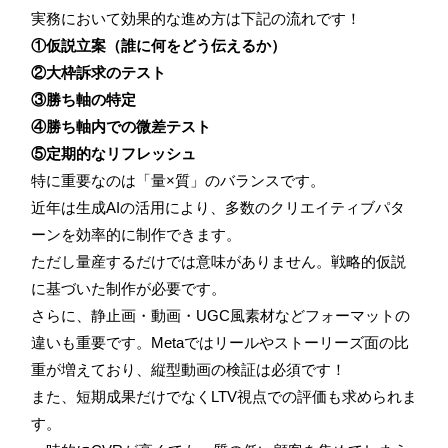
実務において効果的な進め方は下記の流れです！
①仮説立案（誰に何をどう伝えるか）
②大枠訴求のテスト
③勝ち軸の特定
④勝ち軸内での微差テスト
⑤定期的なリフレッシュ
特に重要なのは「量×質」のバランスです。
近年は生成AIの活用により、多数のクリエイティブパタ
ーンを効率的に制作できます。
ただし量産するだけでは意味がありません。戦略的仮説
に基づいた制作が必要です。
さらに、静止画・動画・UGC風素材などフォーマットの
違いも重要です。Metaではリールやストーリーズ面の比
重が増えており、縦型動画の検証は必須です！
また、短期成果だけでなくLTV視点での評価も求められま
す。