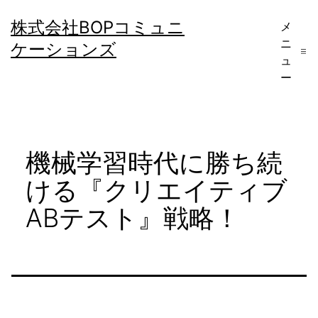
コ
株式会社BOPコミュニ
メ
ン
ニ
ケーションズ
テ
ュ
ー
ン
ツ
へ
機械学習時代に勝ち続
ス
キ
ける『クリエイティブ
ッ
ABテスト』戦略！
プ