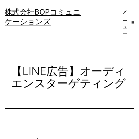
コ
株式会社BOPコミュニ
メ
ン
ニ
ケーションズ
テ
ュ
ー
ン
ツ
へ
【LINE広告】オーディ
ス
キ
エンスターゲティング
ッ
プ