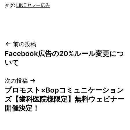
タグ:
LINEヤフー広告
投
前の投稿
Facebook広告の20%ルール変更につ
稿
いて
ナ
次の投稿
ビ
プロモスト×Bopコミュニケーション
ゲ
ズ【歯科医院様限定】無料ウェビナー
開催決定！
ー
シ